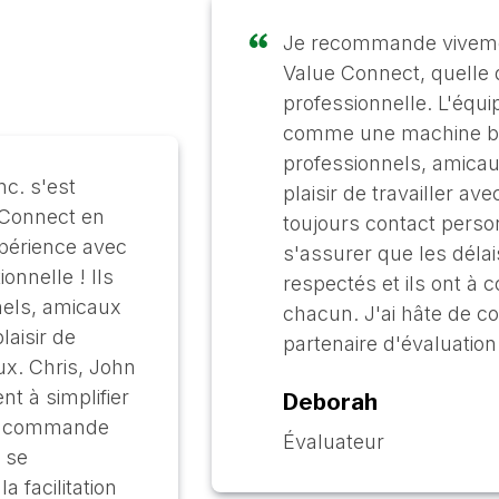
Je recommande vivemen
Value Connect, quelle q
professionnelle. L'équip
comme une machine bie
professionnels, amicaux
c. s'est
plaisir de travailler av
 Connect en
toujours contact pers
xpérience avec
s'assurer que les déla
onnelle ! Ils
respectés et ils ont à 
nels, amicaux
chacun. J'ai hâte de co
laisir de
partenaire d'évaluation
eux. Chris, John
ent à simplifier
Deborah
e commande
Évaluateur
 se
a facilitation