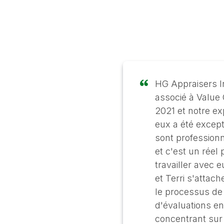
HG Appraisers In
associé à Value
2021 et notre e
eux a été excepti
sont profession
et c'est un réel p
travailler avec 
et Terri s'attach
le processus d
d'évaluations en
concentrant sur l